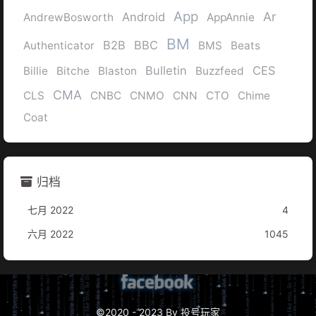
App
Ar
Android
AndrewBosworth
AppAnnie
BM
B2B
BBC
Authenticator
BMS
Beats
Bulletin
CES
Billie
Bitche
Blaston
Buzzfeed
CMA
CLS
CNBC
CNMO
CNN
CTO
Chime
Coat
归档
七月 2022
4
六月 2022
1045
©2020 - 2023 By 投号玩家