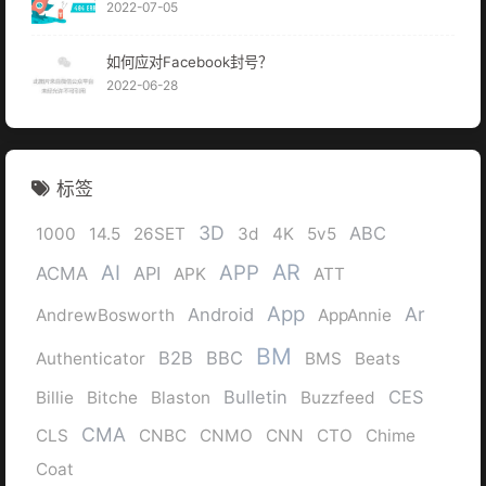
2022-07-05
如何应对Facebook封号？
2022-06-28
标签
3D
ABC
1000
14.5
26SET
3d
4K
5v5
AR
AI
APP
ACMA
API
APK
ATT
App
Ar
Android
AndrewBosworth
AppAnnie
BM
B2B
BBC
Authenticator
BMS
Beats
Bulletin
CES
Billie
Bitche
Blaston
Buzzfeed
CMA
CLS
CNBC
CNMO
CNN
CTO
Chime
Coat