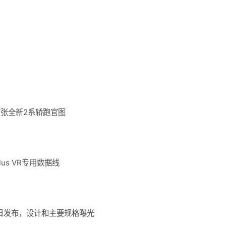
首张全新2系轿跑官图
lus VR专用数据线
月 10 日发布，设计和主要规格曝光