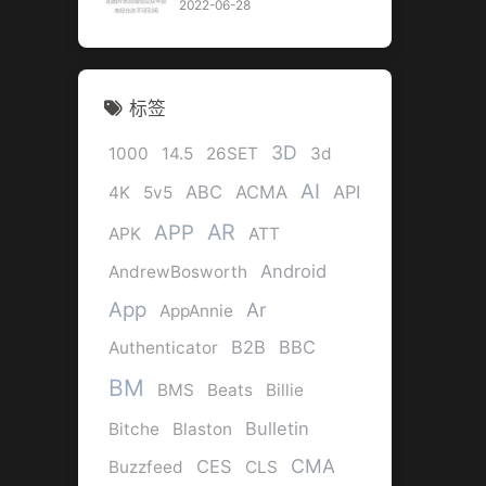
2022-06-28
标签
3D
1000
14.5
26SET
3d
AI
ABC
ACMA
API
4K
5v5
AR
APP
APK
ATT
Android
AndrewBosworth
App
Ar
AppAnnie
B2B
BBC
Authenticator
BM
BMS
Beats
Billie
Bulletin
Bitche
Blaston
CMA
CES
Buzzfeed
CLS