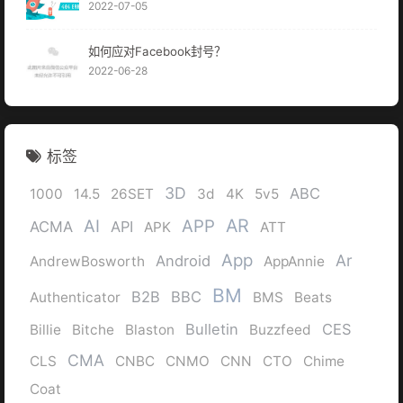
2022-07-05
如何应对Facebook封号？
2022-06-28
标签
3D
ABC
1000
14.5
26SET
3d
4K
5v5
AR
AI
APP
ACMA
API
APK
ATT
App
Ar
Android
AndrewBosworth
AppAnnie
BM
B2B
BBC
Authenticator
BMS
Beats
Bulletin
CES
Billie
Bitche
Blaston
Buzzfeed
CMA
CLS
CNBC
CNMO
CNN
CTO
Chime
Coat