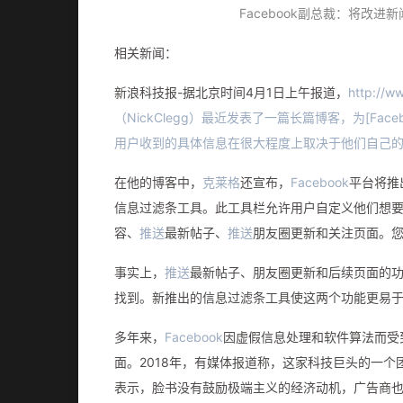
Facebook副总裁：将改进
相关新闻：
新浪科技报-据北京时间4月1日上午报道，
http://
（NickClegg）最近发表了一篇长篇博客，为[Facebo
用户收到的具体信息在很大程度上取决于他们自己
在他的博客中，
克莱格
还宣布，
Facebook
平台将推
信息过滤条工具。此工具栏允许用户自定义他们想
容、
推送
最新帖子、
推送
朋友圈更新和关注页面。您
事实上，
推送
最新帖子、朋友圈更新和后续页面的
找到。新推出的信息过滤条工具使这两个功能更易
多年来，
Facebook
因虚假信息处理和软件算法而受
面。2018年，有媒体报道称，这家科技巨头的一
表示，脸书没有鼓励极端主义的经济动机，广告商