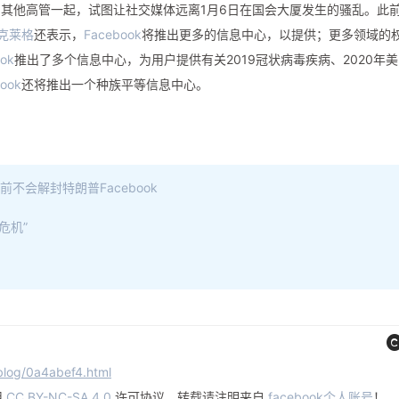
其他高管一起，试图让社交媒体远离1月6日在国会大厦发生的骚乱。此
克莱格
还表示，
Facebook
将推出更多的信息中心，以提供；更多领域的
ok
推出了多个信息中心，为用户提供有关2019冠状病毒疾病、2020年
ook
还将推出一个种族平等信息中心。
前不会解封特朗普Facebook
危机”
log/0a4abef4.html
用
CC BY-NC-SA 4.0
许可协议。转载请注明来自
facebook个人账号
！