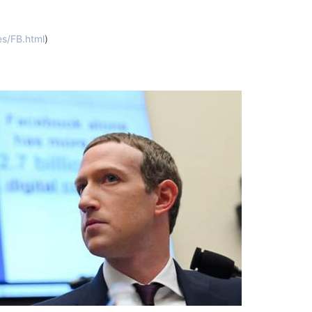
es/FB.html
)