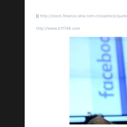
](
http://stock.finance.sina.com.cn/usstock/quot
http://www.b1f748.com