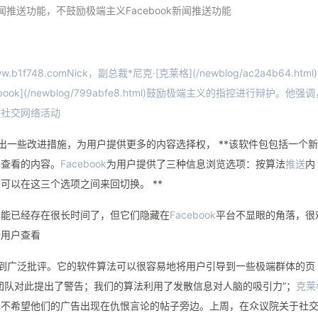
新闻推送功能，不鼓励极端主义Facebook新闻推送功能
www.b1f748.comNick，副总裁*尼克·[克莱格](/newblog/ac2a4b64.html)
ok](/newblog/799abfe8.html)鼓励极端主义的指控进行辩护。他强调
的社交网络活动
出一些改进措施，为用户提供更多的内容选择权， **该软件包包括一个
要查看的内容。
Facebook
为用户提供了三种信息浏览选项：按算法
推送
内
可以在这三个选项之间来回切换。 **
功能已经存在很长时间了，但它们隐藏在
Facebook
平台不显眼的角落，很
于用户查看
到广泛批评。它的软件算法可以很容易地将用户引导到一些极端群体的页
个团队对此提出了警告；我们的算法利用了发散信息对人脑的吸引力”；
克莱
也不希望他们的广告出现在仇恨言论的帖子旁边。上周，在众议院关于社