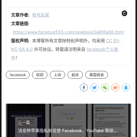
文章作者:
投号玩家
文章链接:
https://www.facebug555.com/newblog/0e8f6a86.html
版权声明:
本博客所有文章除特别声明外，均采用
CC BY-
NC-SA 4.0
许可协议。转载请注明来自
facebook个人账
号
！
facebook
驳回
上诉
起诉
美国商会
上一篇
消息称苹果隐私新规使 Facebook、YouTube 等损失了近 100 亿美元