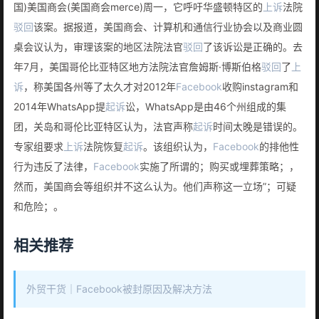
国)美国商会(美国商会merce)周一，它呼吁华盛顿特区的
上诉
法院
驳回
该案。据报道，美国商会、计算机和通信行业协会以及商业圆
桌会议认为，审理该案的地区法院法官
驳回
了该诉讼是正确的。去
年7月，美国哥伦比亚特区地方法院法官詹姆斯·博斯伯格
驳回
了
上
诉
，称美国各州等了太久才对2012年
Facebook
收购instagram和
2014年WhatsApp提
起诉
讼，WhatsApp是由46个州组成的集
团，关岛和哥伦比亚特区认为，法官声称
起诉
时间太晚是错误的。
专家组要求
上诉
法院恢复
起诉
。该组织认为，
Facebook
的排他性
行为违反了法律，
Facebook
实施了所谓的；购买或埋葬策略；，
然而，美国商会等组织并不这么认为。他们声称这一立场”；可疑
和危险；。
相关推荐
外贸干货｜Facebook被封原因及解决方法