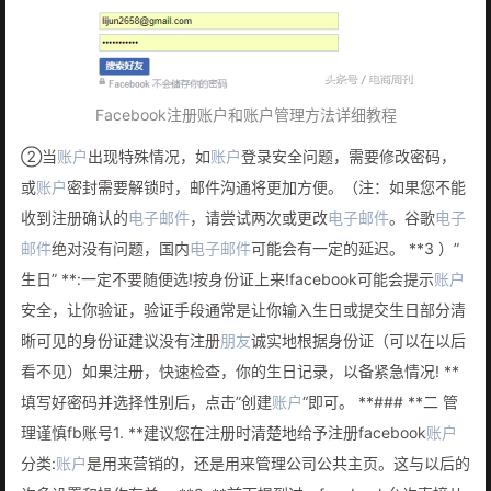
Facebook注册账户和账户管理方法详细教程
②当
账户
出现特殊情况，如
账户
登录安全问题，需要修改密码，
或
账户
密封需要解锁时，邮件沟通将更加方便。（注：如果您不能
收到注册确认的
电子邮件
，请尝试两次或更改
电子邮件
。谷歌
电子
邮件
绝对没有问题，国内
电子邮件
可能会有一定的延迟。 **3 ）”
生日” **:一定不要随便选!按身份证上来!facebook可能会提示
账户
安全，让你验证，验证手段通常是让你输入生日或提交生日部分清
晰可见的身份证建议没有注册
朋友
诚实地根据身份证（可以在以后
看不见）如果注册，快速检查，你的生日记录，以备紧急情况! **
填写好密码并选择性别后，点击”创建
账户
“即可。 **### **二 管
理谨慎fb账号1. **建议您在注册时清楚地给予注册facebook
账户
分类:
账户
是用来营销的，还是用来管理公司公共主页。这与以后的