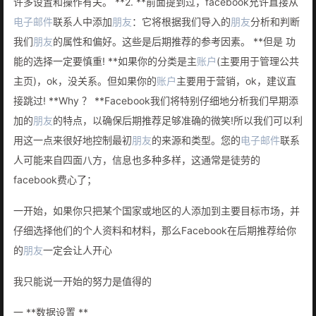
许多设置和操作有关。 **2. **前面提到过，facebook允许直接从
电子邮件
联系人中添加
朋友
：它将根据我们导入的
朋友
分析和判断
我们
朋友
的属性和偏好。这些是后期推荐的参考因素。 **但是 功
能的选择一定要慎重! **如果你的分类是主
账户
(主要用于管理公共
主页)，ok，没关系。但如果你的
账户
主要用于营销，ok，建议直
接跳过! **Why ？ **Facebook我们将特别仔细地分析我们早期添
加的
朋友
的特点，以确保后期推荐足够准确的微笑!所以我们可以利
用这一点来很好地控制最初
朋友
的来源和类型。您的
电子邮件
联系
人可能来自四面八方，信息也多种多样，这通常是徒劳的
facebook费心了；
一开始，如果你只把某个国家或地区的人添加到主要目标市场，并
仔细选择他们的个人资料和材料，那么Facebook在后期推荐给你
的
朋友
一定会让人开心
我只能说一开始的努力是值得的
一 **数据设置 **