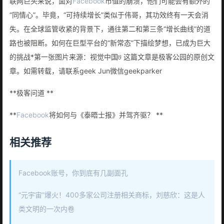
联网巨头来说，面对
Facebook
市值的崩溃，他们可能会有额外的
“同情心”。毕竟，“可持续增长”类似于伟哥，其功效终有一天会消
失。在全球监管收紧的背景下，通往第二和第三条“增长曲线”的道
路也被阻断。如何在巨型平台的“新常态”下描绘梦想，已成为巨大
的挑战*第一张图片来源：视觉中国𞓜 这篇文章是极客公园的原创文
章。如需转载，请联系geek Jun微信geekparker
**极客问道 **
**
Facebook
将如何与《泰晤士报》并驾齐驱？ **
相关推荐
Facebook账号，你到底有几副面孔
“元宇宙”爆火！400多家公司注册相关商标，刘慈欣：这是人
类文明的一次内卷