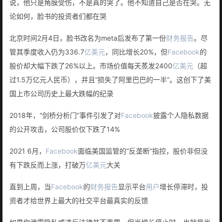
说，他只是角膜受伤，不是真的哭了。他不知道自己是否在哭。无
论如何，脸书的投资者们都在哭
北京时间2月4日，脸书改名为meta后发布了第一份
财务报告
。尽
管其季度收入仍为336.7
亿美元
，同比增长20%，但
Facebook
的
股价却大幅下跌了26%以上。市场价值每天蒸发2400
亿美元
（超
过1.5万亿元人民币），并且“损失了阿里巴巴的一半”。这创下了美
国上市公司历史上最大跌幅的纪录
2018年，“剑桥分析门”事件引发了对
Facebook
披露个人隐私数据
的公开攻击，公司股价仅下跌了14%
2021 6月，
Facebook
面临美国监管的“反垄断”指控，股价非但没
有下跌反而上涨，打破万
亿美元
大关
直到上周，当
Facebook
的
财务报告
显示平台
用户
增长停滞时，投
资者才给世界上最大的社交平台最真实的反馈