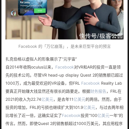
Facebook 的「万亿崩落」，是未来巨型平台的预言
扎克伯格以虚拟人的形象展示了“元宇宙”
自2014年收购oculus以来，
Facebook
对VR和AR的投资一直是领
先的技术公司。尽管VR head-up display Quest 2的销售额已超过
1000万，成为最受欢迎的VR设备，但FRL
Facebook
Reality Lab
要真正开始赚大钱显然还有很长的路要走。根据
财务报告
，FRL在
2021的收入为22.74
亿美元
，是去年11
亿美元
的两倍。然而，由于
投资的增加，FRL的亏损也继续扩大到101.9
亿美元
，与过去两年相
比增长了近一倍，这确实证实了
Facebook
投资“100
亿美元
一年”的
传言。然而，即使Quest 2的销售额超过1000万美元，其应用程序