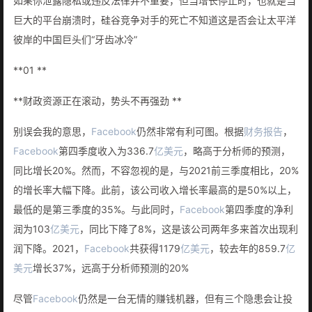
如果你泄露隐私或违反法律并不重要，但当增长停止时，也就是当
巨大的平台崩溃时，硅谷竞争对手的死亡不知道这是否会让太平洋
彼岸的中国巨头们“牙齿冰冷”
**01 **
**财政资源正在滚动，势头不再强劲 **
别误会我的意思，
Facebook
仍然非常有利可图。根据
财务报告
，
Facebook
第四季度收入为336.7
亿美元
，略高于分析师的预测，
同比增长20%。然而，不容忽视的是，与2021前三季度相比，20%
的增长率大幅下降。此前，该公司收入增长率最高的是50%以上，
最低的是第三季度的35%。与此同时，
Facebook
第四季度的净利
润为103
亿美元
，同比下降了8%，这是该公司两年多来首次出现利
润下降。2021，
Facebook
共获得1179
亿美元
，较去年的859.7
亿
美元
增长37%，远高于分析师预测的20%
尽管
Facebook
仍然是一台无情的赚钱机器，但有三个隐患会让投