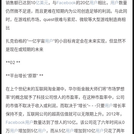
销售额已达到10
亿美元
，与
Facebook
的20亿
用户
相比，
用户
数量
仍然微不足道，而且更难在短期内为公司创造足够的利润。与此同
时，在游戏机市场，quest很难与索尼、微软等大型游戏制造商相
比
扎克伯格的“一亿宇宙
用户
”的小目标肯定会在未来实现，但显然不
是现在或短期的未来
**02 **
**平台增长“原罪” **
在上个世纪末的互联网淘金潮中，华尔街金融大师们将“市场梦想
率”的概念赋予了科技公司惊人的市盈率，在这种市盈率中，公司
的市值不取决于收入或利润，而取决于“增长”– - -只要
用户
增长率
保持不变，互联网公司的超高估值就可以无限期上升。2012年，
Facebook
用户
数量达到了惊人的10亿。该公司花了六年时间从0
万
用户
增加到5亿
用户
，而从5亿
用户
增加到10亿
用户
只花了两年