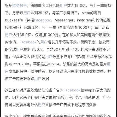
根据
财务报告
，第四季度每日活跃
用户
数为19.3亿，与上一季度持
平；月活跃
用户
达到29.1亿，与第三季度持平。Meta的每日
bucket life（包括
Facebook
、Messenger、instgram和其他超级
应用程序）为28.2亿，与上一季度相比仅增加1000万；每月活跃
用户
达到35.9亿，仅增加1000万。在加拿大和美国这两个最赚钱
的市场，
Facebook
的
用户
增长几乎停滞不前。第四季度，该公司
的全球
用户
减少了50万。虽然50万相对于10亿的水平来说微不足
道，但真正令人担忧的是
用户
数量下降背后的趋势 **苹果隐私政策
影响 **2020年，苹果推出IOS 14。该系统最大的亮点是加强对
用
户
隐私的保护，以便后者可以选择对应用程序开放的数据类型，并
使广告商更难跟踪
用户
数据
这些变化对严重依赖移动设备广告的
Facebook
和snap有更大的影
响，因为这两个社交巨头更依赖“直接回应广告”，也就是说，广告
商可以更容易地评估
用户
直接点击广告或下载程序的数据
相比之下，搜索巨头谷歌和电子商务巨头亚马逊作为同等规模的在