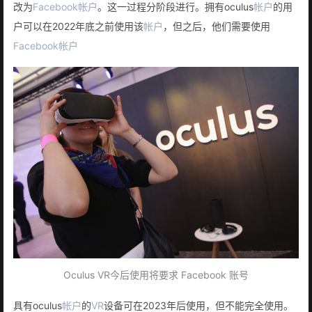
改为
Facebook
帐户
。这一过程分阶段进行。拥有oculus
帐户
的用
户可以在2022年底之前使用该
帐户
，但之后，他们需要使用
Facebook
帐户
Oculus VR今后使用将要求 Facebook 账号
具有oculus
帐户
的
VR
设备可在2023年后使用，但不能完全使用。