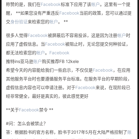
称赞的是，我们在
Facebook
标准下应用了该
帐户
。这里有一个提
醒， **如果您没有严重违反
Facebook
当前的政策，您可以通过提
交
身份验证
来检索您的
帐户
。 **
很多人觉得
Facebook
被屏蔽后不容易投诉，这是因为注册
帐户
时
应用了虚假信息。当
Facebook
被阻止时，无论您提交何种验证，
都无法检索您的
帐户
。
Facebook
推特ins亚马逊
账户
购买推荐FB 12kele
希望今天的内容能给我们一些启示，不仅仅是
Facebook
，在应用
其他服务平台时也要遵循服务平台标准。在服务平台的早期阶段，
虚假信息内容也可以申请注册。对于
Facebook
来说，在现阶段已
经非常健全，最好是真实的，彼此感觉更好
**关于
Facebook
禁令 **
#问：怎么会被禁止？
答：根据脸书的官方名称，脸书于2017年5月在大陆严格控制了
账