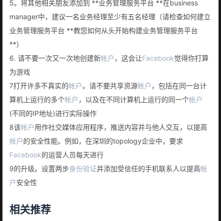
5。将其他相关朋友添加到 **业务管理服务平台 **在business
manager中，建议一名业务经理至少有五名经理（请检查如何建立
业务管理服务平台 **教您如何从头开始构建业务管理服务平台
**）
6. 请不要一次又一次地创建新
帐户
，这会让
Facebook
觉得你打算
为游戏
7打开许多不真实的
帐户
。请不要共享资源
帐户
，包括在同一台计
算机上运行的多个
帐户
，以及在不同计算机上运行的同一个
帐户
(不同的IP地址)进行实际操作
8该
帐户
用作社交媒体应用程序，推送内容并与他人交互，以提高
帐户
的安全性能。例如，在深圳的topology企业中，要求
Facebook
的运营人员每天进行
9的升级。设置两步
身份验证
并添加受信任的手机联系人以提高
帐
户
安全性
相关推荐