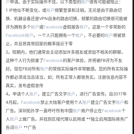
户
申请。由于实际操作不佳，以下类型的
帐户
很有可能被阻止：
1 IP地址不断变化，或
帐户
频繁登录和注销。无论是由于路由切
换、机器设备还是VPN自身的路由切换，频繁的路由切换很可能被
评为拥有多个
帐户
或
Facebook
虚假报告
帐户
，这是一个非常新的
Facebook
帐户
。一个人只能拥有一个
帐户
，不必要的
帐户
将被禁
止，并且将其带回家的概率接近于零
2。短期内，他们通常会主动添加许多朋友或添加不相关的群聊。
这种个人行为损害了
Facebook
的客户体验，并将被FB评为不友
好。现在FB对所有
账户
的常规实际操作非常敏感。您的所有实际操
作都必须适当且适当，如；所有正常人都很务实。注册信息内容不
真实，发布虚假宣传
4。申请个人
账户
，建立广告文字
账户
，进行广告宣传。自2017年
4月起，
Facebook
禁止大陆客户使用个人
账户
建立广告文字
账户
和
广告。深圳拓扑学一直呼吁所有中国
账户
商户停止在
Facebook
个
人
账户
上做广告。并找到区域代理以启用或 **独立启用国际商务广
告词
帐户
**广告