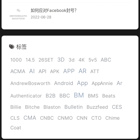
如何应对Facebook封号？
2022-06-28
标签
3D
ABC
1000
14.5
26SET
3d
4K
5v5
AR
AI
APP
ACMA
API
APK
ATT
App
Ar
Android
AndrewBosworth
AppAnnie
BM
B2B
BBC
Authenticator
BMS
Beats
Bulletin
CES
Billie
Bitche
Blaston
Buzzfeed
CMA
CLS
CNBC
CNMO
CNN
CTO
Chime
Coat