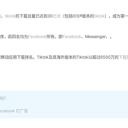
告，
tiktok
的下载总量已达到30
亿次
（包括IOS®版本的
tiktok
），成为第
序，前四名均为
Facebook
所有，即
Facebook
、Messenger、，
了全球移动应用下载排名。Tiktok及其海外版本的Tiktok以超过6500万的
下载
来吗？
ebook 打广告