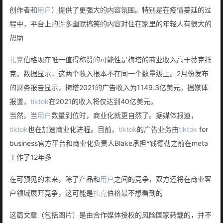
创作者和
用户
）提供了更强大的内容氛围。特别是在疫情蔓延的过
程中，平台上的许多幽默搞笑的内容对住在家里的年轻人有很大的
帮助
扎克
伯格现在唯一值得称赞的可能性是梅塔的商业收入高于蒂克托
克。数据显示，这两个收入根本不在同一个数量级上。2月份发布
的财务报告显示，梅塔2021的广告收入为1149.3亿美元。据媒体
报道，
tiktok
在2021的收入将仅达到40亿美元。
当然，当
用户
数量到位时，商业化就更自然了。据媒体报道，
tiktok
也在加速商业化进程。目前，
tiktok
的广告业务由
tiktok
for
business官方平台和商业化负责人Blake承担*钱德勒之前在meta
工作了12年多
在可预见的未来，除了产品和
用户
之间的竞争，双方还将在商业客
户领域展开竞争，这可能是
扎克
伯格最不想看到的
这篇文章（包括图片）是由合作媒体授权的风险国家转载的，并不