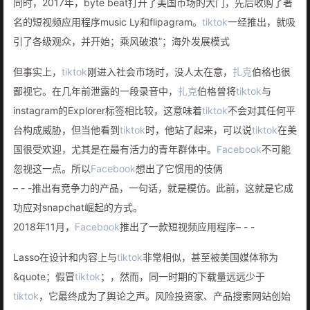
同时，2017年，byte beat打开了美国市场的大门，先后收购了著
名的短视频应用程序music Ly和flipagram。
tiktok
一经推出，就吸
引了各级观众，并开始；乘风破浪”；海外发展模式
但事实上，
tiktok
刚进入社会市场时，没人太在意，
扎克
伯格也很
鄙视它。在几年前泄露的一段录音中，
扎克
伯格曾将
tiktok
与
instagram的Explorer标签相比较，这意味着
tiktok
不会对其任何平
台构成威胁，但当他看到
tiktok
时，他站了起来，可以说
tiktok
在美
国很受欢迎，尤其是在最有活力的青年群体中。
Facebook
不可能
忽视这一点。所以
Facebook
想出了它惯用的伎俩
– - -推出有竞争力的产品，一句话，就是模仿。此前，这就是它成
功应对snapchat崛起的方式。
2018年11月，
Facebook
推出了一款短视频应用程序– - -
Lasso在设计和内容上与
tiktok
非常相似，甚至被美国媒体称为
&quote；假冒
tiktok
；，然而，同一时期的下载量远远少于
tiktok
，它最终成为了舆论之声。风险投资家、产品搜索网站创始