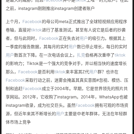
之前，instagram刚刚推出instagram创建者账户
上个月，
Facebook
的母公司meta正式推出了全球短视频应用程序
卷轴，直接对
tiktok
进行了基准测试。甚至有人说它是后者的抄袭
者，但与此同时，
Facebook
正在失去对
用户
的吸引力。根据其上
一季度的报告数据，其每月的实时
用户
数已停止增长，每日的实时
用户
数首次下降。在一次电话会议上，
扎克
伯格再次重申了
tiktok
的影响力；Tiktok是一个强大的竞争对手，并以相当快的速度增长
那么，
Facebook
是否利用
tiktok
来丰富其Z代
用户
群？也许在
Facebook
采取行动之前，迷雾会掩盖其真实意图#忽视、模仿、压
制和追赶
Facebook
成立于2004年。早期，它是世界领先的照片共
享网站。2012年，它收购了instagram。2014年，WhatsApp也被
instagram收录，成为社交巨头。虽然
Facebook
拥有可观的市场资
源，但近年来其不断增长的
用户
主要是中老年群体，无法在年轻群
体市场上竞争