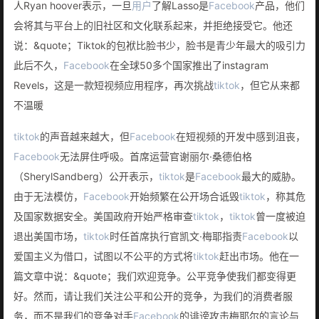
人Ryan hoover表示，一旦
用户
了解Lasso是
Facebook
产品，他们
会将其与平台上的旧社区和文化联系起来，并拒绝接受它。他还
说：&quote；Tiktok的包袱比脸书少，脸书是青少年最大的吸引力
此后不久，
Facebook
在全球50多个国家推出了instagram
Revels，这是一款短视频应用程序，再次挑战
tiktok
，但它从来都
不温暖
tiktok
的声音越来越大，但
Facebook
在短视频的开发中感到沮丧，
Facebook
无法屏住呼吸。首席运营官谢丽尔·桑德伯格
（SherylSandberg）公开表示，
tiktok
是
Facebook
最大的威胁。
由于无法模仿，
Facebook
开始频繁在公开场合诋毁
tiktok
，称其危
及国家数据安全。美国政府开始严格审查
tiktok
，
tiktok
曾一度被迫
退出美国市场，
tiktok
时任首席执行官凯文·梅耶指责
Facebook
以
爱国主义为借口，试图以不公平的方式将
tiktok
赶出市场。他在一
篇文章中说：&quote；我们欢迎竞争。公平竞争使我们都变得更
好。然而，请让我们关注公平和公开的竞争，为我们的消费者服
务，而不是我们的竞争对手
Facebook
的诽谤攻击梅耶尔的言论与