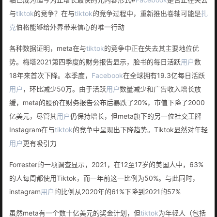
与
tiktok
的竞争？在与
tiktok
的竞争过程中，重新推出卷轴可能是
扎
克
伯格能够给外界带来信心的唯一行动
各种数据证明，meta在与
tiktok
的竞争中正在失去其主要地位优
势。梅塔2021第四季度的财务报告显示，脸书的每日活跃
用户
数
18年来首次下降。本季度，
Facebook
在全球拥有19.3亿每日活跃
用户
，环比减少50万。由于活跃
用户
数量减少和广告收入增长放
缓，meta的股价在财务报告公布后暴跌了20%，市值下降了2000
亿美元，尽管其
用户
仍保持增长，但meta旗下的另一位社交王牌
Instagram在与
tiktok
的竞争中呈现出下降趋势。Tiktok显然对年轻
用户
更有吸引力
Forrester的一项调查显示，2021，在12至17岁的美国人中，63%
的人每周都使用Tiktok，而一年前这一比例为50%。与此同时，
instagram
用户
的比例从2020年的61%下降到2021的57%
虽然meta有一个数十亿美元的奖金计划，但
tiktok
为年轻人（包括