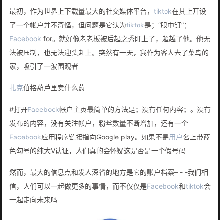
最初，作为世界上下载量最大的社交媒体平台，
tiktok
在其上开设
了一个帐户并不奇怪，但问题是它认为
tiktok
是；“眼中钉”；
Facebook
for。就好像老老板被后起之秀盯上了，超越了他。他无
法被压制，也无法迎头赶上。突然有一天，我作为客人去了菜鸟的
家，吸引了一波围观者
扎克
伯格葫芦里卖什么药
#打开
Facebook
帐户主页最简单的方法是；没有任何内容；。没有
发布的内容，没有关注帐户，粉丝数量不断增加，还有一个
Facebook
应用程序链接指向Google play。如果不是
用户
名上带蓝
色勾号的纯大V认证，人们真的会怀疑这是否是一个假号码
然而，最大的信息点和发人深省的地方是它的账户档案– - -我们相
信，人们可以一起做更多的事情，而不仅仅是
Facebook
和
tiktok
会
一起走向未来吗