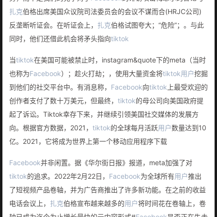
扎克
伯格出席美国众议院司法委员会的会议不谋而合(HRJC公司)
反垄断听证会。在听证会上，
扎克
伯格试图夸大；“危险”；。与此
同时，他们还借此机会将矛头指向
tiktok
当
tiktok
在美国可能被禁止时，instagram&quote下的meta（当时
也称为
Facebook
）；趁火打劫；，使用大量资金将
tiktok
用户
挖掘
到他们的社交平台中。有消息称，
Facebook
向
tiktok
上最受欢迎的
创作者支付了数十万美元，但最终，
tiktok
的母公司向美国政府提
起了诉讼。Tiktok幸存下来，并继续引领美国社交媒体的发展方
向。根据官方数据，2021，
tiktok
的全球每月活跃
用户
数量达到10
亿。2021，它将成为世界上第一个移动应用程序下载
Facebook
并非闲置。据《华尔街日报》报道，meta加强了对
tiktok
的追求。2022年2月22日，
Facebook
为全球所有
用户
推出
了短视频产品卷轴，并为广告商推出了许多新功能。在之前的收益
电话会议上，
扎克
伯格宣布越来越多的
用户
将时间花在卷轴上，卷
轴已成为迄今为止增长最快的元内容形式#
Facebook
是否正在失去