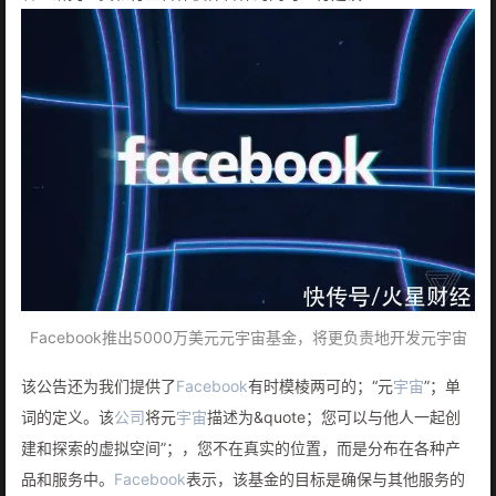
Facebook推出5000万美元元宇宙基金，将更负责地开发元宇宙
该公告还为我们提供了
Facebook
有时模棱两可的；“元
宇宙
”；单
词的定义。该
公司
将元
宇宙
描述为&quote；您可以与他人一起创
建和探索的虚拟空间”；，您不在真实的位置，而是分布在各种产
品和服务中。
Facebook
表示，该基金的目标是确保与其他服务的