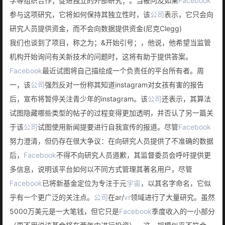
学等组织合作；促进独立的外部研究；。当被问及如果
Facebook
参与这项研究，它将如何保持其独立性时，该
公司
表示，它只会向
研究人员提供资金，而不会向数据提供资金(尼克Clegg)
我们也谈到了项目，称之为；&开始引号；，他说，他希望当监管
机构开始询问有关新技术的问题时，这将有助于提供答案。
Facebook
最近试图将自己描绘成一个负责任的平台所有者。周
一，该
公司
强烈反对一份称其知道instagram对女孩有害的报告
后，宣布将暂停关注青少年的instagram。该
公司
还表示，其算法
试图隐藏哪些类型的帖子的过程变得更加透明，并否认了另一篇关
于该
公司
试图使用新闻提要进行自我宣传的报道。尽管
Facebook
努力澄清，但仍存在很大争议：在向研究人员提供了不准确的数据
后，
Facebook
不得不向研究人员道歉，其监督委员会呼吁提供更
多信息，说明该平台如何以不同方式管理其著名用户，尽管
Facebook
已将新基金定位为专注于元
宇宙
，以其名字命名，它似
乎有一个更广泛的关注点。
公司
在ar/
vr
领域进行了大量研究。虽然
5000万美元是一大笔钱，但它只是
Facebook
季度收入的一小部分