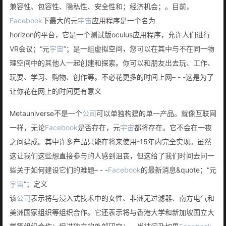
兼容性、包容性、隐私性、安全性和；经济机会；。目前，
Facebook
下最大的元
宇宙
应用程序是一个名为
horizon的平台，它是一个测试版oculus应用程序，允许人们进行
VR会议；“元
宇宙
”；是一组虚拟空间，您可以在其中与不在同一物
理空间中的其他人一起创建和探索。你可以和朋友出去玩、工作、
玩耍、学习、购物、创作等。不必花更多的时间上网– - -这是为了
让你花在网上的时间更有意义
Metauniverse不是一个
公司
可以单独构建的单一产品。就像互联网
一样，无论
Facebook
是否存在，元
宇宙
都将存在。它不会在一夜
之间建成。其中许多产品只能在将来使用-15年内完全实现。虽然
这让我们这些想直接参与的人感到沮丧，但这给了我们时间去问一
些关于如何建设它们的难题– - -
Facebook
的最新消息&quote；“元
宇宙
”；定义
该
公司
表示将与浸入式技术中的女性、非洲无过滤器、南方电气和
美洲国家组织等组织合作。它还表示将与香港大学和新加坡国立大