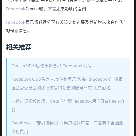
（更不用说该基金将在两年内进行投资）。这一规模似乎不符合
Facebook
对ar/
vr
和元
宇宙
未来影响的强调
Facebook
表示将继续分享有关该计划进展及其新增未来合作伙伴
的最新信息。
相关推荐
Oculus VR今后使用将要求 Facebook 账号
Facebook CEO马克·扎克伯格表示 脸书（Facebook）将根
据监督委员会的建议恢复特朗普的账号马克·扎克伯格
为抢占短视频市场，Meta向全球Facebook用户开放Reels功
能
Facebook：“宕机”期间未向用户推送广告，广告商不会因此
支付费用